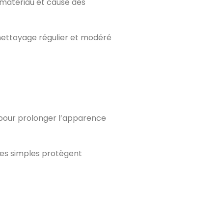
e matériau et cause des
 nettoyage régulier et modéré
 pour prolonger l’apparence
stes simples protègent