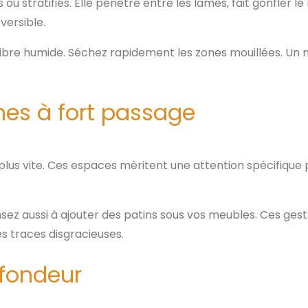
u stratifiés. Elle pénètre entre les lames, fait gonfler l
versible.
rofibre humide. Séchez rapidement les zones mouillées. Un
ones à fort passage
plus vite. Ces espaces méritent une attention spécifique
 Pensez aussi à ajouter des patins sous vos meubles. Ces ge
es traces disgracieuses.
ofondeur