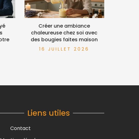
yé
Créer une ambiance
es
chaleureuse chez soi avec
otre
des bougies faites maison
16 JUILLET 2026
6
Liens utiles
Contact