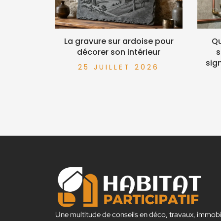
La gravure sur ardoise pour
Qu
décorer son intérieur
s
sig
25 JUILLET 2026
Une multitude de conseils en déco, travaux, immobil