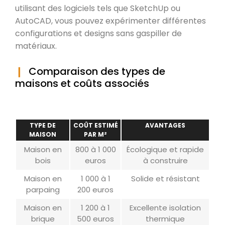
utilisant des logiciels tels que SketchUp ou
AutoCAD, vous pouvez expérimenter différentes
configurations et designs sans gaspiller de
matériaux.
Comparaison des types de
maisons et coûts associés
TYPE DE
COÛT ESTIMÉ
AVANTAGES
MAISON
PAR M²
Maison en
800 à 1 000
Écologique et rapide
bois
euros
à construire
Maison en
1 000 à 1
Solide et résistant
parpaing
200 euros
Maison en
1 200 à 1
Excellente isolation
brique
500 euros
thermique