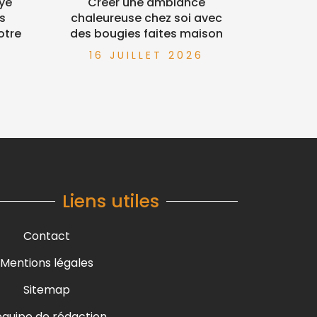
yé
Créer une ambiance
es
chaleureuse chez soi avec
otre
des bougies faites maison
16 JUILLET 2026
6
Liens utiles
Contact
Mentions légales
Sitemap
équipe de rédaction