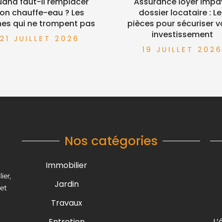
and faut-il remplacer
Assurance loyer impa
on chauffe-eau ? Les
dossier locataire : L
nes qui ne trompent pas
pièces pour sécuriser v
investissement
21 JUILLET 2026
19 JUILLET 202
Nos catégories
Immobilier
ier,
Jardin
 et
Travaux
Entretien
L’