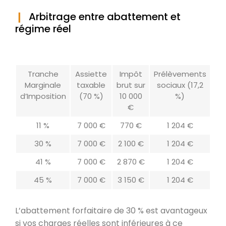
Arbitrage entre abattement et
régime réel
Tranche
Assiette
Impôt
Prélèvements
Marginale
taxable
brut sur
sociaux (17,2
d’Imposition
(70 %)
10 000
%)
€
11 %
7 000 €
770 €
1 204 €
30 %
7 000 €
2 100 €
1 204 €
41 %
7 000 €
2 870 €
1 204 €
45 %
7 000 €
3 150 €
1 204 €
L’abattement forfaitaire de 30 % est avantageux
si vos charges réelles sont inférieures à ce