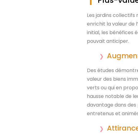
Plus-valu
Les jardins collecti
enrichit la valeur de
initial, les bénéfice
pouvait anticiper.
Augmenta
Des études démontrent
valeur des biens immo
verts ou qui en propo
hausse notable de le
davantage dans des p
entretenus et animés 
Attiranc