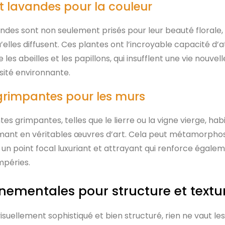
et lavandes pour la couleur
vandes sont non seulement prisés pour leur beauté florale, 
lles diffusent. Ces plantes ont l’incroyable capacité d’at
e les abeilles et les papillons, qui insufflent une vie nouvell
rsité environnante.
grimpantes pour les murs
es grimpantes, telles que le lierre ou la vigne vierge, habi
rmant en véritables œuvres d’art. Cela peut métamorpho
n point focal luxuriant et attrayant qui renforce égaleme
mpéries.
nementales pour structure et textu
visuellement sophistiqué et bien structuré, rien ne vaut le