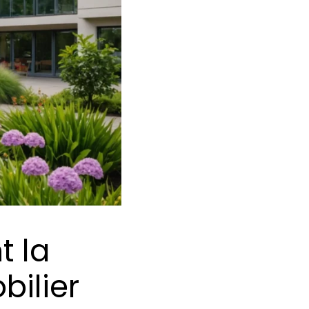
t la
bilier