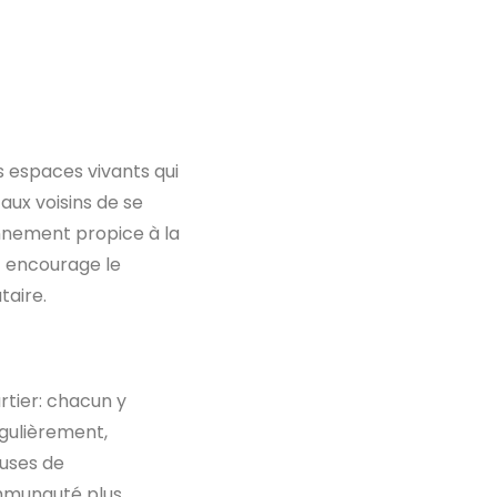
s espaces vivants qui
aux voisins de se
onnement propice à la
rt encourage le
taire.
rtier: chacun y
régulièrement,
uses de
ommunauté plus