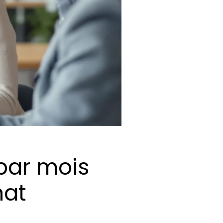
par mois
hat