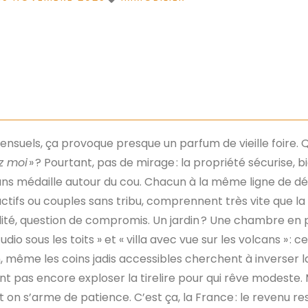
uels, ça provoque presque un parfum de vieille foire. Qu
z moi
» ? Pourtant, pas de mirage : la propriété sécurise, b
ns médaille autour du cou. Chacun à la même ligne de dép
ctifs ou couples sans tribu, comprennent très vite que la
éalité, question de compromis. Un jardin ? Une chambre en 
tudio sous les toits » et « villa avec vue sur les volcans » :
n, même les coins jadis accessibles cherchent à inverser la 
font pas encore exploser la tirelire pour qui rêve modeste.
t on s’arme de patience. C’est ça, la France : le revenu r