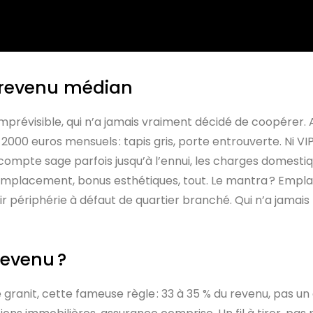
n revenu médian
révisible, qui n’a jamais vraiment décidé de coopérer. A
00 euros mensuels : tapis gris, porte entrouverte. Ni VIP ni
 compte sage parfois jusqu’à l’ennui, les charges domestiq
ce, emplacement, bonus esthétiques, tout. Le mantra ? Emp
ir périphérie à défaut de quartier branché. Qui n’a jamais 
revenu ?
e granit, cette fameuse règle : 33 à 35 % du revenu, pas u