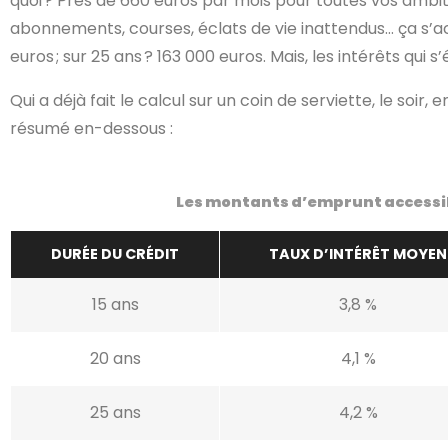
quoi ? Près de 660 euros par mois pour toutes vos ambition
abonnements, courses, éclats de vie inattendus… ça s’accu
euros ; sur 25 ans ? 163 000 euros. Mais, les intérêts qui s
Qui a déjà fait le calcul sur un coin de serviette, le soir,
résumé en-dessous :
Les montants d’emprunt accessibl
DURÉE DU CRÉDIT
TAUX D’INTÉRÊT MOYEN
15 ans
3,8 %
20 ans
4,1 %
25 ans
4,2 %