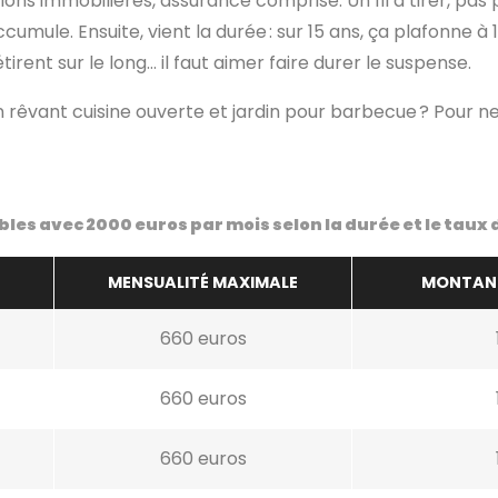
s immobilières, assurance comprise. Un fil à tirer, pas plus
mule. Ensuite, vient la durée : sur 15 ans, ça plafonne à 1
’étirent sur le long… il faut aimer faire durer le suspense.
 en rêvant cuisine ouverte et jardin pour barbecue ? Pour ne p
es avec 2000 euros par mois selon la durée et le taux 
MENSUALITÉ MAXIMALE
MONTANT
660 euros
660 euros
660 euros