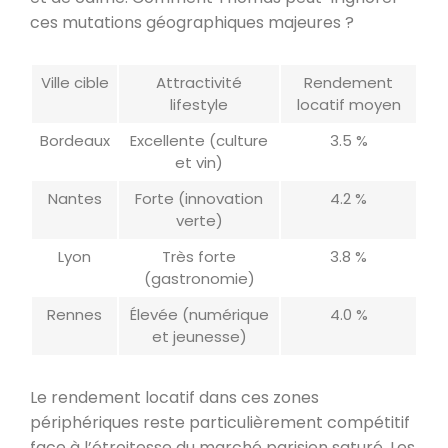
ces mutations géographiques majeures ?
Ville cible
Attractivité
Rendement
lifestyle
locatif moyen
Bordeaux
Excellente (culture
3.5 %
et vin)
Nantes
Forte (innovation
4.2 %
verte)
Lyon
Très forte
3.8 %
(gastronomie)
Rennes
Élevée (numérique
4.0 %
et jeunesse)
Le rendement locatif dans ces zones
périphériques reste particulièrement compétitif
face à l’étroitesse du marché parisien saturé. Les