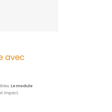
e avec
ibles.
Le module
et impact.