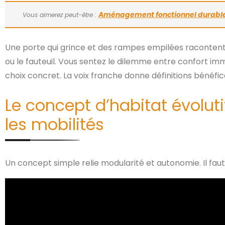
Aménagement fonctionnel durable 
Vous aimerez peut-être :
Une porte qui grince et des rampes empilées racontent u
ou le fauteuil. Vous sentez le dilemme entre confort imm
choix concret. La voix franche donne définitions bénéfi
Le concept d’habitat évolutif
les mobilités
Un concept simple relie modularité et autonomie. Il faut