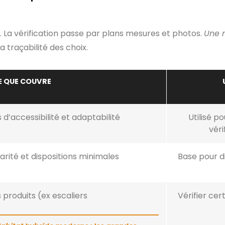
 La vérification passe par plans mesures et photos.
Une n
 traçabilité des choix.
E QUE COUVRE
 d’accessibilité et adaptabilité
Utilisé p
véri
arité et dispositions minimales
Base pour d
 produits (ex escaliers
Vérifier cer