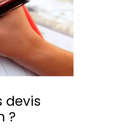
s devis
h ?