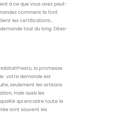
ment à ce que vous avez peut-
emandez comment ils font
ôlent les certifications…
re demande tout du long. Dites-
r HabitatPresto, la promesse
ide : votre demande est
uite, seulement les artisans
ation, mais aussi les
qualité qui encadre toute la
ntée sont souvent les