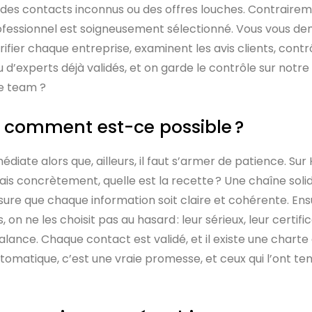
ss des contacts inconnus ou des offres louches. Contraire
rofessionnel est soigneusement sélectionné. Vous vous d
érifier chaque entreprise, examinent les avis clients, contr
eau d’experts déjà validés, et on garde le contrôle sur not
le team ?
 : comment est-ce possible ?
iate alors que, ailleurs, il faut s’armer de patience. Su
Mais concrètement, quelle est la recette ? Une chaîne sol
sure que chaque information soit claire et cohérente. Ens
 ne les choisit pas au hasard : leur sérieux, leur certific
ance. Chaque contact est validé, et il existe une charte 
utomatique, c’est une vraie promesse, et ceux qui l’ont te