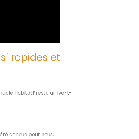
si rapides et
miracle HabitatPresto arrive-t-
a été conçue pour nous,