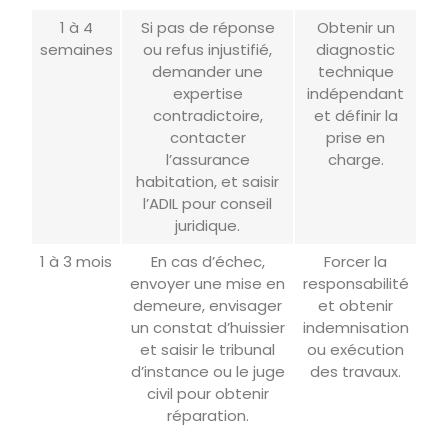
1 à 4
Si pas de réponse
Obtenir un
semaines
ou refus injustifié,
diagnostic
demander une
technique
expertise
indépendant
contradictoire,
et définir la
contacter
prise en
l’assurance
charge.
habitation, et saisir
l’ADIL pour conseil
juridique.
1 à 3 mois
En cas d’échec,
Forcer la
envoyer une mise en
responsabilité
demeure, envisager
et obtenir
un constat d’huissier
indemnisation
et saisir le tribunal
ou exécution
d’instance ou le juge
des travaux.
civil pour obtenir
réparation.