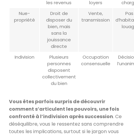
les revenus
loyers
char
Nue-
Droit de
Vente,
Pas
propriété
disposer du
transmission
d’habita
bien, mais
loua
sans la
jouissance
directe
Indivision
Plusieurs
Occupation
Décisio
personnes
consensuelle
l’unani
disposent
collectivement
du bien
Vous êtes parfois surpris de découvrir
comment s’articulent les pouvoirs, une fois
confronté à l’indivision après succession
. Ce
déséquilibre, vous le ressentez sans comprendre
toutes les implications, surtout si le jargon vous