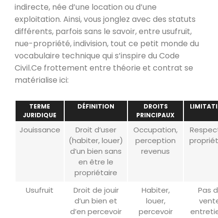
indirecte, née d’une location ou d’une
exploitation. Ainsi, vous jonglez avec des statuts
différents, parfois sans le savoir, entre usufruit,
nue-propriété, indivision, tout ce petit monde du
vocabulaire technique qui s’inspire du Code
Civil.Ce frottement entre théorie et contrat se
matérialise ici:
TERME
DÉFINITION
DROITS
LIMITAT
JURIDIQUE
PRINCIPAUX
Jouissance
Droit d’user
Occupation,
Respec
(habiter, louer)
perception
propriét
d’un bien sans
revenus
en être le
propriétaire
Usufruit
Droit de jouir
Habiter,
Pas 
d’un bien et
louer,
vent
d’en percevoir
percevoir
entreti