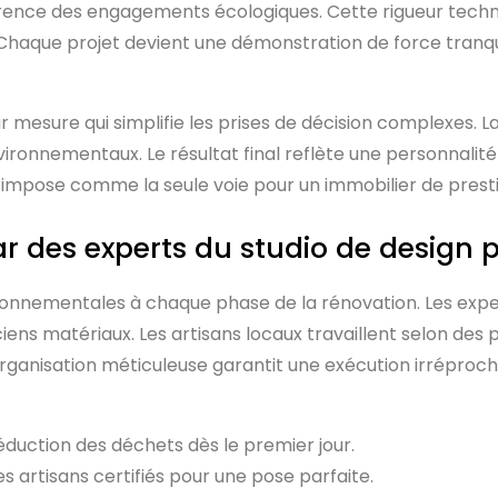
érence des engagements écologiques. Cette rigueur tec
e. Chaque projet devient une démonstration de force tranqu
mesure qui simplifie les prises de décision complexes. 
 environnementaux. Le résultat final reflète une personnali
s’impose comme la seule voie pour un immobilier de prest
ar des experts du studio de design p
ronnementales à chaque phase de la rénovation. Les exper
iens matériaux. Les artisans locaux travaillent selon des 
 organisation méticuleuse garantit une exécution irréproc
réduction des déchets dès le premier jour.
s artisans certifiés pour une pose parfaite.