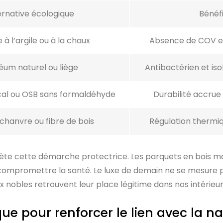
ernative écologique
Bénéfi
 à l’argile ou à la chaux
Absence de COV et 
léum naturel ou liège
Antibactérien et iso
ocal ou OSB sans formaldéhyde
Durabilité accrue 
 chanvre ou fibre de bois
Régulation thermi
lète cette démarche protectrice. Les parquets en bois ma
mpromettre la santé. Le luxe de demain ne se mesure pl
 nobles retrouvent leur place légitime dans nos intérieu
que pour renforcer le lien avec la n