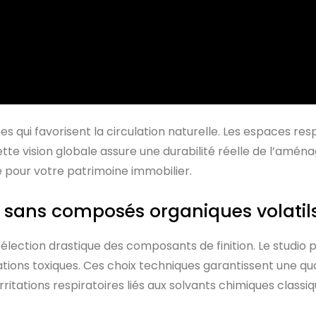
mes qui favorisent la circulation naturelle. Les espaces re
tte vision globale assure une durabilité réelle de l’amén
 pour votre patrimoine immobilier.
s sans composés organiques volatils
lection drastique des composants de finition. Le studio pr
ions toxiques. Ces choix techniques garantissent une quali
’irritations respiratoires liés aux solvants chimiques classiq