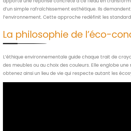
apporte une réponse concrète à ce fléau en transforman
d’un simple rafraîchissement esthétique. Ils demandent
l’environnement. Cette approche redéfinit les standard
La philosophie de l’éco-con
L’éthique environnementale guide chaque trait de crayon
des meubles ou au choix des couleurs. Elle englobe une r
obtenez ainsi un lieu de vie qui respecte autant les éc