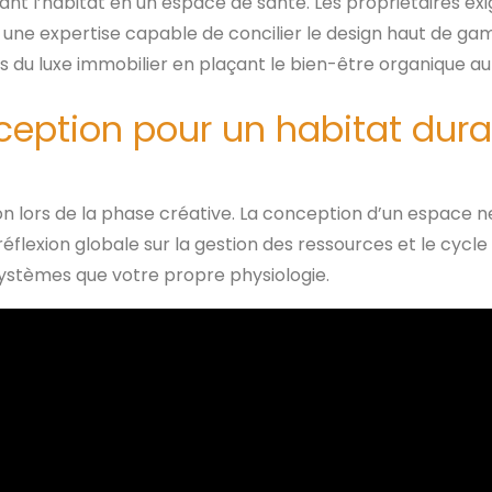
t l’habitat en un espace de santé. Les propriétaires ex
 une expertise capable de concilier le design haut de ga
s du luxe immobilier en plaçant le bien-être organique au
ception pour un habitat dura
 lors de la phase créative. La conception d’un espace ne s
éflexion globale sur la gestion des ressources et le cycle 
osystèmes que votre propre physiologie.