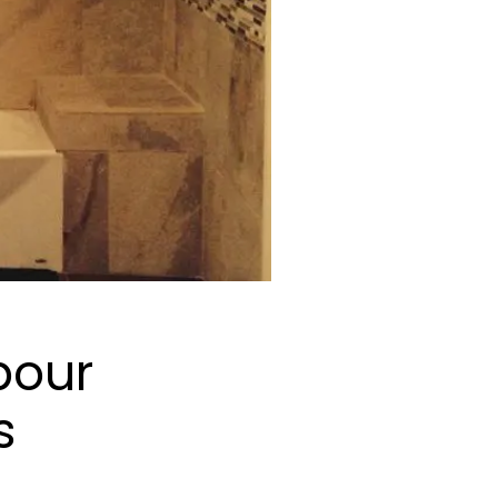
pour
s