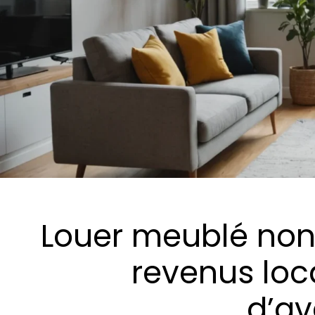
Louer meublé non 
revenus loca
d’av