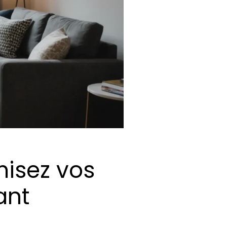
misez vos
ant