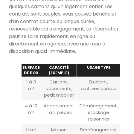
quelques cartons qu’un logement entier. Les
contrats sont souples, vous pouvez bénéficier
d’un contrat courte ou longue durée,
renouvelable sans engagement. La réservation
peut se faire rapidement, en ligne ou
directement en agence, avec une mise à
disposition quasi-immédiate.
SURFACE
CAPACITÉ
USAGE TYPE
DE BOX
(EXEMPLE)
1 à 3
Cartons,
Étudiant,
m²
documents,
archives bureau
petit mobilier
4 à 10
Appartement
Déménagement,
m²
1 à 2 pièces
stockage
saisonnier
11 m²
Maison
Déménagement