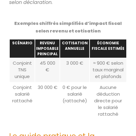
selon déclaration.
Exemples chiffrés simplifiés d’impact fiscal
selon revenu et cotisation
SCÉNARIO
REVENU
COTISATION
ÉCONOMIE
IMPOSABLE
ANNUELLE
FISCALE ESTIMÉE
PRINCIPAL
Conjoint
45 000
3 000 €
≈ 900 € selon
TNS
€
taux marginal
unique
et plafonds
Conjoint
30 000 €
0 € pour le
Aucune
salarié
salarié
déduction
rattaché
(rattaché)
directe pour
le salarié
rattaché