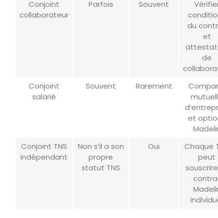
Conjoint
Parfois
Souvent
Vérifie
collaborateur
conditi
du cont
et
attestat
de
collabora
Conjoint
Souvent
Rarement
Compar
salarié
mutuel
d’entrepr
et opti
Madeli
Conjoint TNS
Non s’il a son
Oui
Chaque 
indépendant
propre
peut
statut TNS
souscrire
contra
Madeli
individu