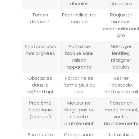
décalés
structure
Terrain
Pilier incliné, rail
Réajuster
déformé
bombé
fixations,
éventuellemen
pro
Photocellules
Portail se
Nettoyer
mal alignées
bloque sans
lentilles,
raison
réaligner
apparente
cellules
Obstacles
Portail ne se
Retirer
dans le
ferme plus du
l’obstacle,
rail/battant
tout
nettoyer le rail
Problème
Moteur ne
Passer en
électrique
réagit pas ou
mode manuel,
(moteur)
s’arrête
vérifier
brutalement
branchements
Surchauffe
Composants
Rafraîchir le