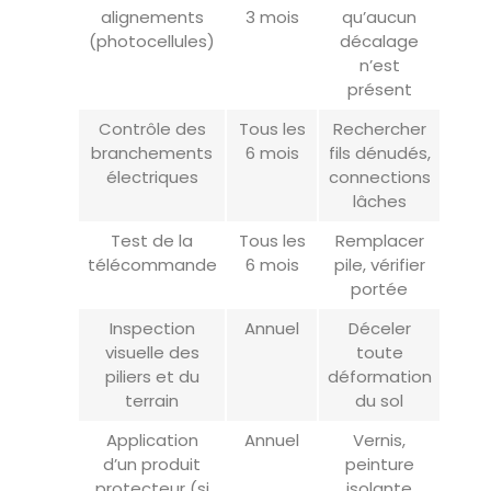
alignements
3 mois
qu’aucun
(photocellules)
décalage
n’est
présent
Contrôle des
Tous les
Rechercher
branchements
6 mois
fils dénudés,
électriques
connections
lâches
Test de la
Tous les
Remplacer
télécommande
6 mois
pile, vérifier
portée
Inspection
Annuel
Déceler
visuelle des
toute
piliers et du
déformation
terrain
du sol
Application
Annuel
Vernis,
d’un produit
peinture
protecteur (si
isolante