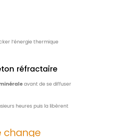
ocker l’énergie thermique
éton réfractaire
minérale
avant de se diffuser
ieurs heures puis la libèrent
ue change