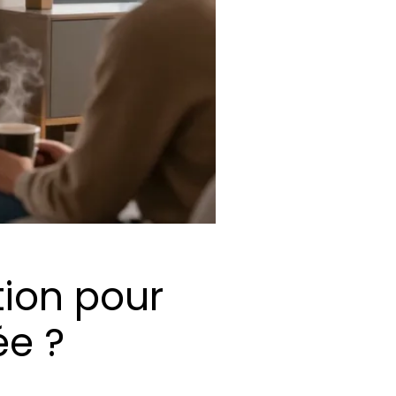
tion pour
ée ?