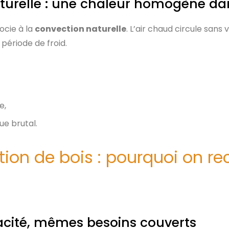
urelle : une chaleur homogène dan
ocie à la
convection naturelle
. L’air chaud circule sans 
période de froid.
e,
ue brutal.
on de bois : pourquoi on r
cacité, mêmes besoins couverts