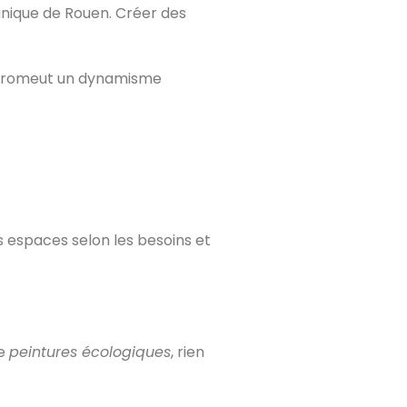
unique de Rouen. Créer des
t promeut un dynamisme
es espaces selon les besoins et
re
peintures écologiques
, rien