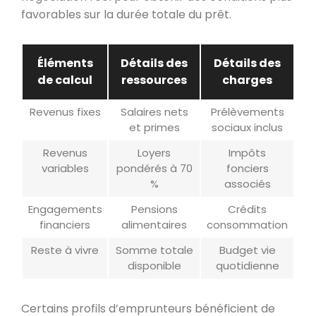
favorables sur la durée totale du prêt.
Éléments
Détails des
Détails des
de calcul
ressources
charges
Revenus fixes
Salaires nets
Prélèvements
et primes
sociaux inclus
Revenus
Loyers
Impôts
variables
pondérés à 70
fonciers
%
associés
Engagements
Pensions
Crédits
financiers
alimentaires
consommation
Reste à vivre
Somme totale
Budget vie
disponible
quotidienne
Certains profils d’emprunteurs bénéficient de