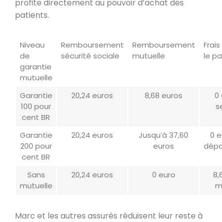
profite directement au pouvoir d’achat des
patients.
Niveau
Remboursement
Remboursement
Frais
de
sécurité sociale
mutuelle
le pa
garantie
mutuelle
Garantie
20,24 euros
8,68 euros
0
100 pour
s
cent BR
Garantie
20,24 euros
Jusqu’à 37,60
0 e
200 pour
euros
dép
cent BR
Sans
20,24 euros
0 euro
8,
mutuelle
m
Marc et les autres assurés réduisent leur reste à