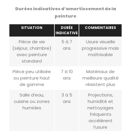
Durées indicatives d’amortissement de la
peinture
SITUATION
DURÉE
COMMENTAIRES
INDICATIVE
Pièce de vie
5 à 7
Usure visuelle
(séjour, chambre)
ans
progressive mais
avec peinture
maîtrisable
standard
Pièce peu utilisée
7 à 10
Matériaux de
ou peinture haut
ans
meilleure qualité
de gamme
résistent plus
Salle d’eau,
3 à 5
Projections,
cuisine ou zones
ans
humidité et
humides
nettoyages
fréquents
accélèrent
l’usure