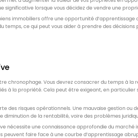
s permet d’augmenter la valeur de vos propriétés en appo
e significative lorsque vous décidez de vendre une proprié
biens immobiliers offre une opportunité d’apprentissage
 du temps, ce qui peut vous aider à prendre des décisions p
ive
 être chronophage. Vous devrez consacrer du temps à la r
iés à la propriété. Cela peut être exigeant, en particulier 
rte des risques opérationnels. Une mauvaise gestion ou 
iminution de la rentabilité, voire des problèmes juridiques
active nécessite une connaissance approfondie du marché 
s peuvent faire face à une courbe d’apprentissage abrup