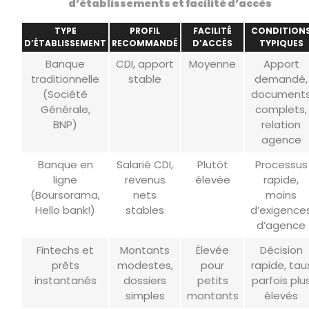
d’établissements et facilité d’accès
TYPE
PROFIL
FACILITÉ
CONDITION
D’ÉTABLISSEMENT
RECOMMANDÉ
D’ACCÈS
TYPIQUES
Banque
CDI, apport
Moyenne
Apport
traditionnelle
stable
demandé,
(Société
document
Générale,
complets,
BNP)
relation
agence
Banque en
Salarié CDI,
Plutôt
Processus
ligne
revenus
élevée
rapide,
(Boursorama,
nets
moins
Hello bank!)
stables
d’exigence
d’agence
Fintechs et
Montants
Élevée
Décision
prêts
modestes,
pour
rapide, tau
instantanés
dossiers
petits
parfois plu
simples
montants
élevés