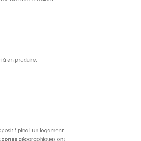
i à en produire.
spositif pinel. Un logement
s zones
géographiques ont