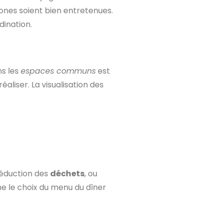
zones soient bien entretenues.
dination.
ns les
espaces communs
est
aliser. La visualisation des
 réduction des
déchets
, ou
 le choix du menu du dîner