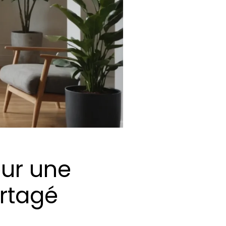
our une
rtagé